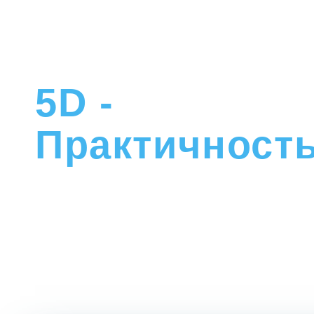
5D -
Практичност
LIFE-CLUB - ЯЗЫК В ПОВСЕДНЕВНОЙ
Мы организовываем квесты, спортивные 
на английском, а также выездные занятия
изучения каждой темы для практики языка
естественной среде и снижения уровня с
среди англоговорящих.