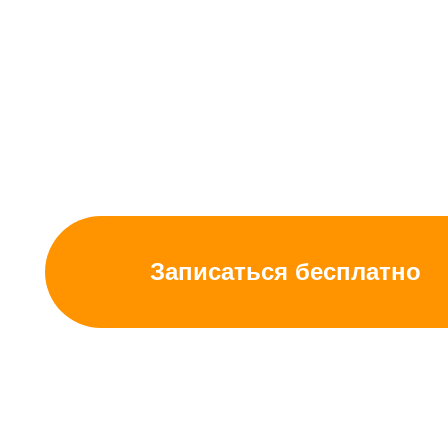
ЯЗЫКА
Выиграй год обучения
за посещение пробного зан
Записаться бесплатно