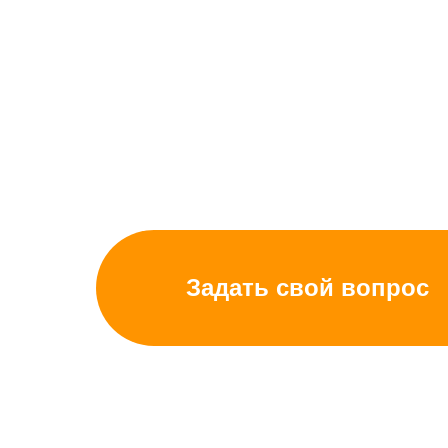
Наша школа реализует обучение по уник
авторской методике, которая полнос
интегрирована со SMART технологиями. А
программа полностью соответствует треб
школьной программы и международному с
CAMBRIDGE
Задать свой вопрос