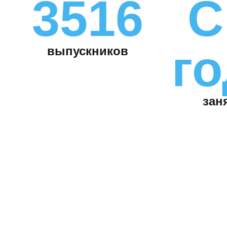
3516
С
го
выпускников
зан