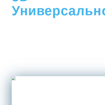
Универсальн
СООТВЕТСТВИЕ ФГОС И CAMBRIDGE
Наша школа реализует обучение по уника
авторской методике, которая полностью
интегрирована со SMART технологиями и
соответствует требованиям школьной пр
международному стандарту CAMBRIDGE.